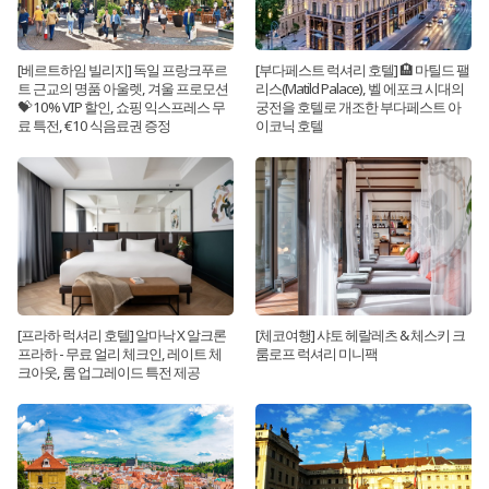
[베르트하임 빌리지] 독일 프랑크푸르
[부다페스트 럭셔리 호텔] 🏨 마틸드 팰
트 근교의 명품 아울렛, 겨울 프로모션
리스(Matild Palace), 벨 에포크 시대의
💝 10% VIP 할인, 쇼핑 익스프레스 무
궁전을 호텔로 개조한 부다페스트 아
료 특전, €10 식음료권 증정
이코닉 호텔
[프라하 럭셔리 호텔] 알마낙 X 알크론
[체코여행] 샤토 헤랄레츠 & 체스키 크
프라하 - 무료 얼리 체크인, 레이트 체
룸로프 럭셔리 미니팩
크아웃, 룸 업그레이드 특전 제공