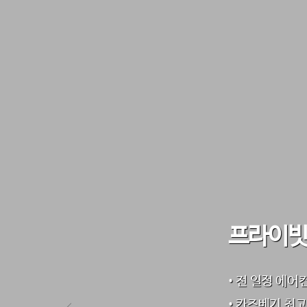
프라이빗
• 전 일정 에
• 카즈베기 최고