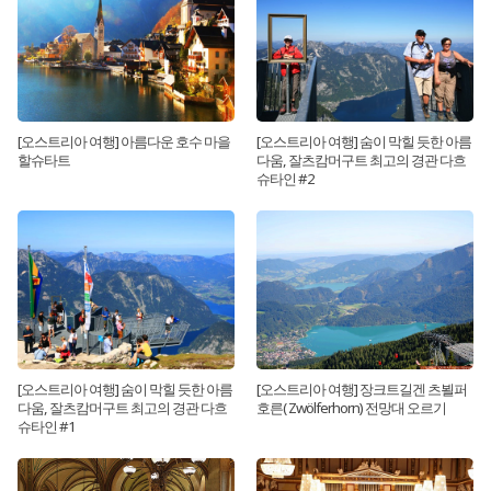
[오스트리아 여행] 아름다운 호수 마을
[오스트리아 여행] 숨이 막힐 듯한 아름
할슈타트
다움, 잘츠캄머구트 최고의 경관 다흐
슈타인 #2
[오스트리아 여행] 숨이 막힐 듯한 아름
[오스트리아 여행] 장크트길겐 츠뵐퍼
다움, 잘츠캄머구트 최고의 경관 다흐
호른( Zwölferhorn) 전망대 오르기
슈타인 #1