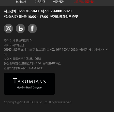
회사소개
이용약관
여행약관
개인정보취급방침
대표전화 :
02-578-5843
팩스 :
02-6008-5823
*상담시간: 월~금
10:00 - 17:00
*주말, 공휴일은 휴무
주식회사 엔스타일투어
대표이사: 최진권
03925 서울특별시 마포구 월드컵북로 402, 16층 1604, 1605호 (상암동, 케이지아이티센
터)
사업자등록번호:105-88-12658
통신판매업 신고번호:제2014-서울마포-1807호
관광사업등록:제2014-000063호
Copyright ⓒ NSTYLE TOUR Co., Ltd. All rights reserved.