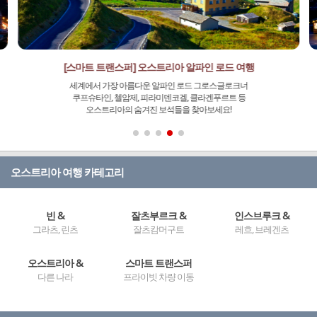
[스마트 트랜스퍼] 오스트리아 알파인 로드 여행
세계에서 가장 아름다운 알파인 로드 그로스글로크너
쿠프슈타인, 첼암제, 피라미덴코겔, 클라겐푸르트 등
오스트리아의 숨겨진 보석들을 찾아보세요!
오스트리아 여행 카테고리
빈 &
잘츠부르크 &
인스브루크 &
그라츠, 린츠
잘츠캄머구트
레흐, 브레겐츠
오스트리아 &
스마트 트랜스퍼
다른 나라
프라이빗 차량 이동