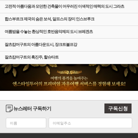
고전적 아름다움과 모던한 건축물이 어우러진 이색적인 매력의 도시 그라츠
합스부르크 제국의 숨은 보석, 알프스의 장미 인스브루크
여름밤을 수놓는 환상적인 호반음악제의 도시 브레겐츠
잘츠캄머구트의 아름다운도시, 장크트볼프강
잘츠캄머구트의 흑진주, 할슈타트
뉴스레터 구독하기
구독신청