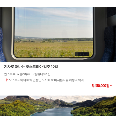
기차로 떠나는 오스트리아 일주 10일
인스브루크/잘츠부르크/할슈타트/ 빈
Tip
오스트리아의 매력 만점인 도시에 푹 빠지는자유 여행의 백미
3,450,000원 ~