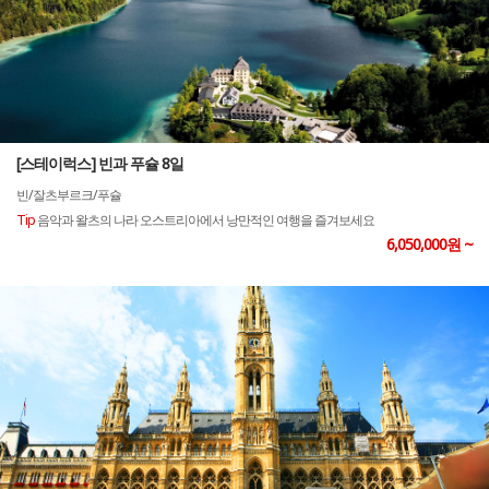
[스테이럭스] 빈과 푸슐 8일
빈/잘츠부르크/푸슐
Tip
음악과 왈츠의 나라 오스트리아에서 낭만적인 여행을 즐겨보세요
6,050,000원 ~