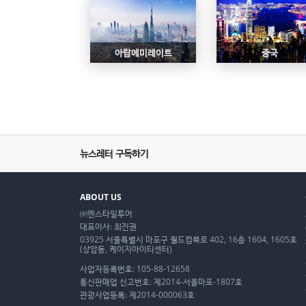
아랍에미레이트
중국
뉴스레터 구독하기
ABOUT US
㈜엔스타일투어
대표이사: 최진권
03925 서울특별시 마포구 월드컵북로 402, 16층 1604, 1605호
(상암동, 케이지아이티센터)
사업자등록번호: 105-88-12658
통신판매업 신고번호: 제2014-서울마포-1807호
관광사업등록: 제2014-000063호