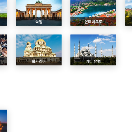
독일
몬테네그로
불가리아
기타 유럽