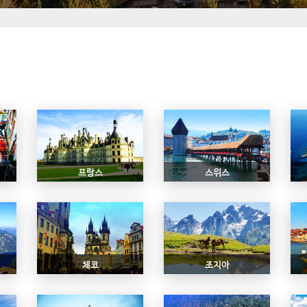
프랑스
스위스
체코
조지아