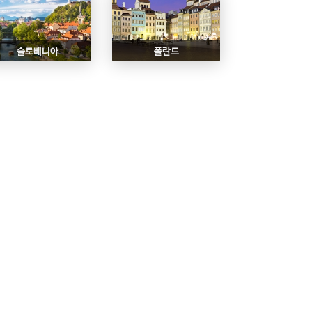
슬로베니아
폴란드