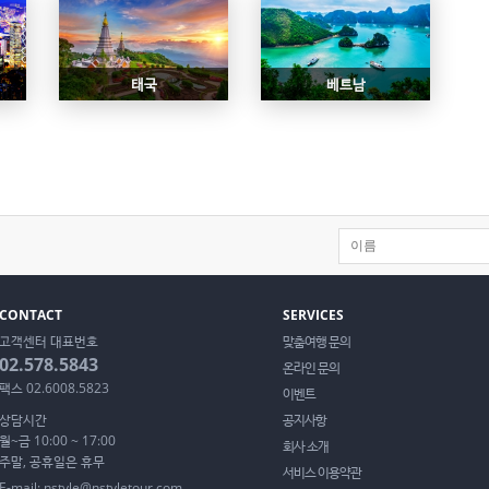
태국
베트남
CONTACT
SERVICES
고객센터 대표번호
맞춤여행 문의
02.578.5843
온라인 문의
팩스 02.6008.5823
이벤트
상담시간
공지사항
월~금 10:00 ~ 17:00
회사 소개
주말, 공휴일은 휴무
서비스 이용약관
E-mail: nstyle@nstyletour.com