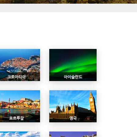
크로아티아
아이슬란드
포르투갈
영국