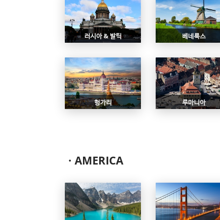
러시아 & 발틱
베네룩스
헝가리
루마니아
ㆍAMERICA