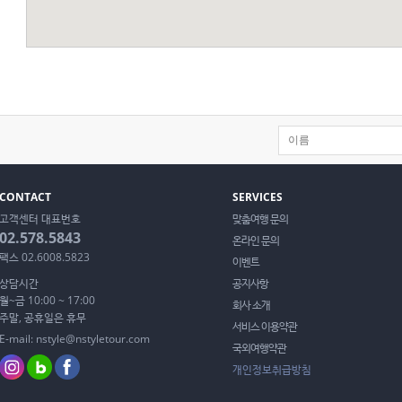
CONTACT
SERVICES
고객센터 대표번호
맞춤여행 문의
02.578.5843
온라인 문의
팩스 02.6008.5823
이벤트
상담시간
공지사항
월~금 10:00 ~ 17:00
회사 소개
주말, 공휴일은 휴무
서비스 이용약관
E-mail: nstyle@nstyletour.com
국외여행약관
개인정보취급방침