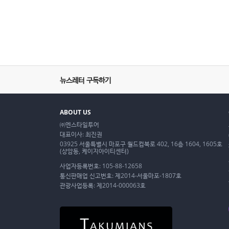
뉴스레터 구독하기
ABOUT US
㈜엔스타일투어
대표이사: 최진권
03925 서울특별시 마포구 월드컵북로 402, 16층 1604, 1605호
(상암동, 케이지아이티센터)
사업자등록번호: 105-88-12658
통신판매업 신고번호: 제2014-서울마포-1807호
관광사업등록: 제2014-000063호