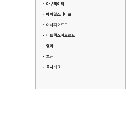
ㆍ
아쿠레이리
ㆍ
에이일스타디르
ㆍ
이사피오르드
ㆍ
파트렉스피오르드
ㆍ
헬라
ㆍ
호픈
ㆍ
후사비크