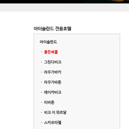
아이슬란드 전용호텔
아이슬란드
ㆍ
골든써클
ㆍ
그린다비크
ㆍ
라우가바키
ㆍ
라우가바튼
ㆍ
레이캬비크
ㆍ
미바튼
ㆍ
비크 이 뮈르달
ㆍ
스카프타펠