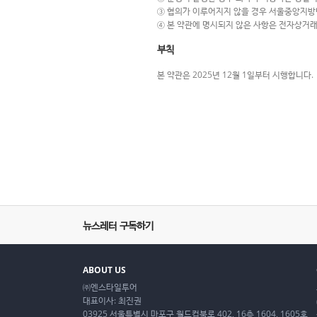
③ 협의가 이루어지지 않을 경우 서울중앙지방
④ 본 약관에 명시되지 않은 사항은 전자상거래
부칙
본 약관은 2025년 12월 1일부터 시행합니다.
뉴스레터 구독하기
ABOUT US
㈜엔스타일투어
대표이사: 최진권
03925 서울특별시 마포구 월드컵북로 402, 16층 1604, 1605호