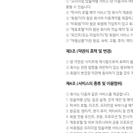
① “프리미엄 맞춤여행 서비스”란 이용자의 여행
용할 수 있습니다.
② “럭셔리 호텔 예약 서비스”란 회사가 제휴
③ “회원”이라 함은 회사와 이용계약을 체결하
④ “비회원”이라 함은 회원에 가입하지 않고 
⑤ “제휴호텔”이라 함은 회사와 객실 예약 및 
⑥ “포인트(또는 마일리지)”란 회원이 서비스 
⑦ “여행상품”이란 항공, 숙박, 교통, 투어,
제3조 (약관의 효력 및 변경)
① 본 약관은 사이트에 게시함으로써 효력이 
② 회사는 관련 법령을 위반하지 않는 범위에서 
③ 회원이 변경된 약관에 동의하지 않을 경우 
제4조 (서비스의 종류 및 이용범위)
① 회사는 다음과 같은 서비스를 제공합니다.
1. 맞춤여행 상담, 일정 설계, 견적 제안 및 예
2. 럭셔리 호텔, 리조트, 프리미엄 숙박시설 
3. 항공권, 렌터카, 현지 투어, 액티비티 등 연
4. 회원 전용 포인트, 쿠폰, 프로모션 및 컨시
5. 제휴호텔 및 외부 파트너와의 공동 프로모
② 비회원은 프리미엄 맞춤여행 서비스에 한해 