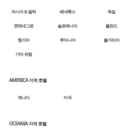
러시아 & 발틱
베네룩스
독일
몬테네그로
슬로베니아
폴란드
헝가리
루마니아
불가리아
기타 유럽
AMERICA 지역 호텔
캐나다
미국
OCEANIA 지역 호텔