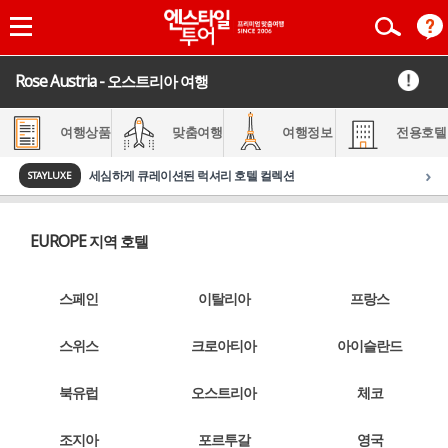
Rose Austria - 오스트리아 여행
여행상품
맞춤여행
여행정보
전용호텔
›
세심하게 큐레이션된 럭셔리 호텔 컬렉션
STAYLUXE
EUROPE 지역 호텔
스페인
이탈리아
프랑스
스위스
크로아티아
아이슬란드
북유럽
오스트리아
체코
조지아
포르투갈
영국