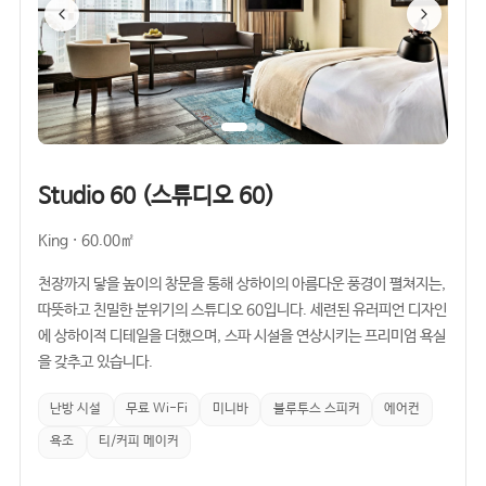
Studio 60 (스튜디오 60)
King · 60.00㎡
천장까지 닿을 높이의 창문을 통해 상하이의 아름다운 풍경이 펼쳐지는,
따뜻하고 친밀한 분위기의 스튜디오 60입니다. 세련된 유러피언 디자인
에 상하이적 디테일을 더했으며, 스파 시설을 연상시키는 프리미엄 욕실
을 갖추고 있습니다.
난방 시설
무료 Wi-Fi
미니바
블루투스 스피커
에어컨
욕조
티/커피 메이커