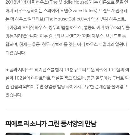
2018년 '더 미들 하우스(The Middle House)'라는 이름으로 문을 연
어퍼 하우스 상하이는 스와이어 호텔(Swire Hotels) 브랜드가 전개하
는 더 하우스 컬렉티브(The House Collective)의 네 번째 하우스로,
베이징의 오퍼짓 하우스, 청두의 템플 하우스, 홍콩의 어퍼 하우스의 뒤를
잇는 자리였습니다. 이후 컬렉티브 브랜드가 '어퍼 하우스' 브랜드로 통
합되며, 현재는 홍콩·청두·상하이를 잇는 어퍼 하우스 패밀리의 일원이
되었습니다.
호텔과 서비스드 레지던스를 합쳐 14층 규모의 트윈 타워에 111실의 객
실과 102실의 아파트먼트 객실을 품고 있으며, 둥근 알루미늄 루버로 짜
인 건물의 외벽이 주변 상업용 빌딩 사이에서 고유한 존재감을 불어넣고
있습니다.
피에로 리소니가 그린 동서양의 만남