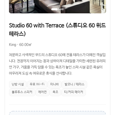
Studio 60 with Terrace (스튜디오 60 위드
테라스)
King · 60.00㎡
차분하고 사색적인 무드의 스튜디오 60에 전용 테라스가 더해진 객실입
니다. 천장까지 이어지는 창과 상하이적 디테일을 가미한 세련된 유러피
언 가구, 거품을 가득 담을 수 있는 욕조가 놓인 스파 시설 같은 욕실이
어우러져 도심 속 여유로운 휴식을 선사합니다.
난방 시설
무료 Wi-Fi
미니바
발코니 / 테라스
블루투스 스피커
에어컨
욕조
티/커피 메이커