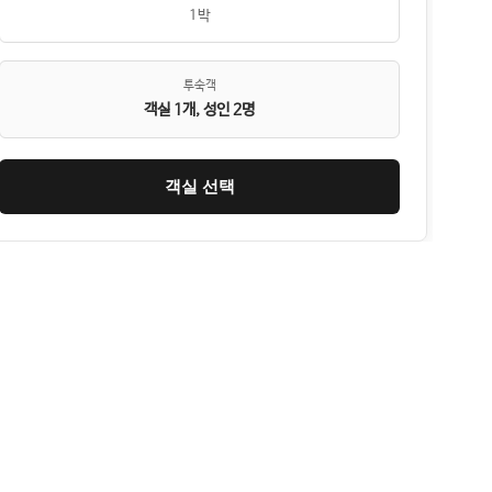
1박
투숙객
객실 1개, 성인 2명
객실 선택