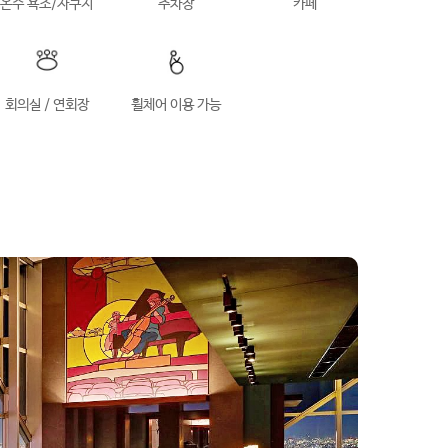
온수 욕조/자쿠지
주차장
카페
회의실 / 연회장
휠체어 이용 가능