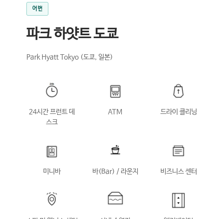
어번
파크 하얏트 도쿄
Park Hyatt Tokyo (도쿄, 일본)
24시간 프런트 데
ATM
드라이 클리닝
스크
미니바
바(Bar) / 라운지
비즈니스 센터