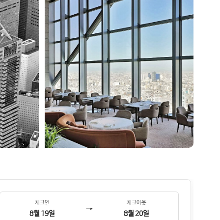
체크인
체크아웃
→
8월 19일
8월 20일