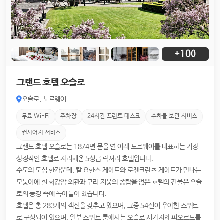
+100
그랜드 호텔 오슬로
오슬로, 노르웨이
무료 Wi-Fi
주차장
24시간 프런트 데스크
수하물 보관 서비스
컨시어지 서비스
그랜드 호텔 오슬로는 1874년 문을 연 이래 노르웨이를 대표하는 가장
상징적인 호텔로 자리해온 5성급 럭셔리 호텔입니다.
수도의 도심 한가운데, 칼 요한스 게이트와 로젠크란츠 게이트가 만나는
모퉁이에 흰 화강암 외관과 구리 지붕의 종탑을 얹은 호텔의 건물은 오슬
로의 풍경 속에 녹아들어 있습니다.
호텔은 총 283개의 객실을 갖추고 있으며, 그중 54실이 우아한 스위트
로 구성되어 있으며, 일부 스위트 룸에서는 오슬로 시가지와 피오르드를