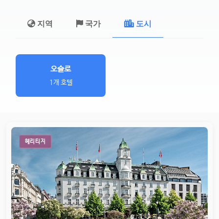
지역
국가
도시
오슬로
1개 호텔
헤리티지