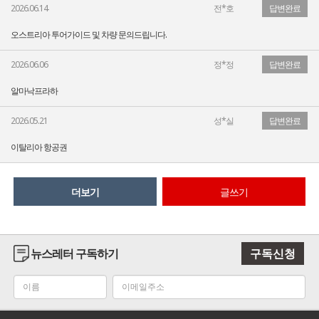
2026.06.14
전*호
답변완료
오스트리아 투어가이드 및 차량 문의드립니다.
2026.06.06
정*정
답변완료
알마낙프라하
2026.05.21
성*실
답변완료
이탈리아 항공권
더보기
글쓰기
뉴스레터 구독하기
구독신청