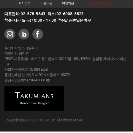
회사소개
이용약관
여행약관
개인정보취급방침
대표전화 :
02-578-5843
팩스 :
02-6008-5823
*상담시간: 월~금
10:00 - 17:00
*주말, 공휴일은 휴무
주식회사 엔스타일투어
대표이사: 최진권
03925 서울특별시 마포구 월드컵북로 402, 16층 1604, 1605호 (상암동, 케이지아이티센
터)
사업자등록번호:105-88-12658
통신판매업 신고번호:제2014-서울마포-1807호
관광사업등록:제2014-000063호
Copyright ⓒ NSTYLE TOUR Co., Ltd. All rights reserved.