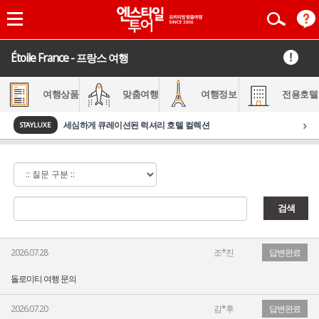
Étoile France - 프랑스 여행
여행상품
맞춤여행
여행정보
전용호텔
›
세심하게 큐레이션된 럭셔리 호텔 컬렉션
STAYLUXE
검색
2026.07.28
조*진
답변완료
돌로미티 여행 문의
2026.07.20
김*후
답변완료