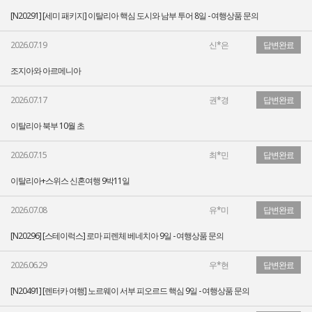
[N20291] [세미 패키지] 이탈리아 핵심 도시와 남부 투어 8일 - 여행상품 문의
2026.07.19
신*은
답변완료
조지아와 아르메니아
2026.07.17
권*경
답변완료
이탈리아 북부 10월 초
2026.07.15
최*민
답변완료
이탈리아+스위스 신혼여행 9박11일
2026.07.08
유*미
답변완료
[N20296] [스테이럭스] 로마 피렌체 베네치아 9일 - 여행상품 문의
2026.06.29
우*현
답변완료
[N20491] [렌터카 여행] 노르웨이 서부 피오르드 핵심 9일 - 여행상품 문의