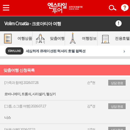
Volim Croatia - 크로아티아 여행
여행상품
맞춤여행
여행정보
전용호텔
›
세심하게 큐레이션된 럭셔리 호텔 컬렉션
STAYLUXE
맞춤여행 신청목록
[가족과 함께] 2026.07.28
손*현
상담 완료
로바니에미, 트롬쇠, 사리셀카, 헬싱키
[그룹, 소그룹 여행] 2026.07.27
김*경
상담 완료
니스
[커플 여행] 2026.07.22
김*정
상담 완료