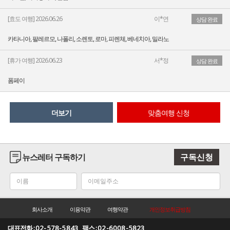
[효도 여행] 2026.06.26
이*연
상담 완료
카타니아, 팔레르모, 나폴리, 소렌토, 로마, 피렌체, 베네치아, 밀라노
[휴가 여행] 2026.06.23
서*정
상담 완료
폼페이
더보기
맞춤여행 신청
뉴스레터 구독하기
구독신청
회사소개
이용약관
여행약관
개인정보취급방침
대표전화 :
02-578-5843
팩스 :
02-6008-5823