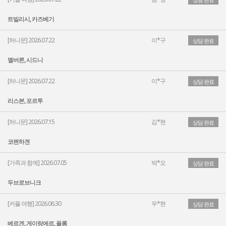
트빌리시, 카즈베기
[허니문] 2026.07.22
이*구
상담 완료
멜버른, 시드니
[허니문] 2026.07.22
이*구
상담 완료
리스본, 포르투
[허니문] 2026.07.15
김*현
상담 완료
코펜하겐
[가족과 함께] 2026.07.05
박*오
상담 완료
두브로브니크
[커플 여행] 2026.06.30
우*현
상담 완료
베르겐, 게이랑에르, 플롬