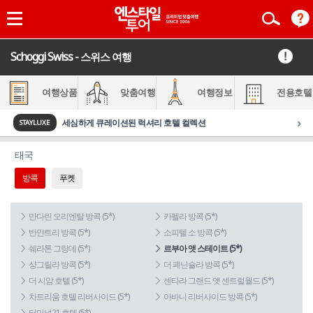
Schoggi Swiss - 스위스 여행
여행상품
맞춤여행
여행정보
전용호텔
›
세심하게 큐레이션된 럭셔리 호텔 컬렉션
STAYLUXE
태국
방콕
푸켓
만다린 오리엔탈 방콕 (5*)
카펠라 방콕 (5*)
반얀트리 방콕 (5*)
소피텔 소 방콕 (5*)
쉐라톤 그랑데 (5*)
르부아 앳 스테이트 (5*)
샹그릴라 방콕 (5*)
더 페닌슐라 방콕 (5*)
더 시암 호텔 (5*)
센타라 그랜드 앳 센트럴월드 (5*)
차트리움 호텔 리버사이드 (5*)
아바니 리버사이드 방콕 (5*)
터미널21 호텔 (5*)