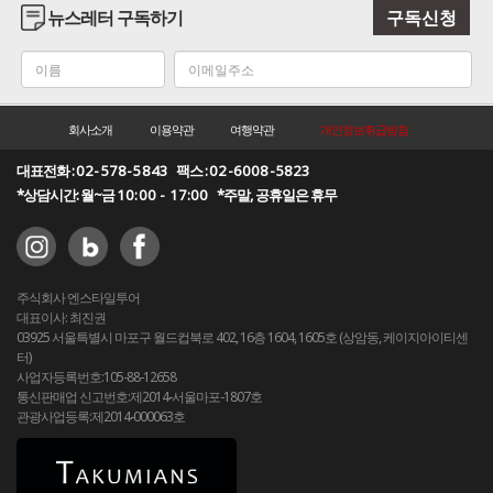
뉴스레터 구독하기
구독신청
회사소개
이용약관
여행약관
개인정보취급방침
대표전화 :
02-578-5843
팩스 :
02-6008-5823
*상담시간: 월~금
10:00 - 17:00
*주말, 공휴일은 휴무
주식회사 엔스타일투어
대표이사: 최진권
03925 서울특별시 마포구 월드컵북로 402, 16층 1604, 1605호 (상암동, 케이지아이티센
터)
사업자등록번호:105-88-12658
통신판매업 신고번호:제2014-서울마포-1807호
관광사업등록:제2014-000063호