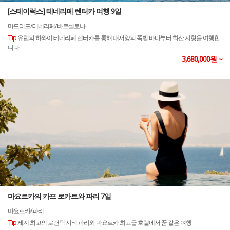
[스테이럭스] 테네리페 렌터카 여행 9일
마드리드/테네리페/바르셀로나
Tip
유럽의 하와이 테네리페 렌터카를 통해 대서양의 쪽빛 바다부터 화산 지형을 여행합
니다.
3,680,000원 ~
마요르카의 카프 로카트와 파리 7일
마요르카/파리
Tip
세계 최고의 로맨틱 시티 파리와 마요르카 최고급 호텔에서 꿈 같은 여행