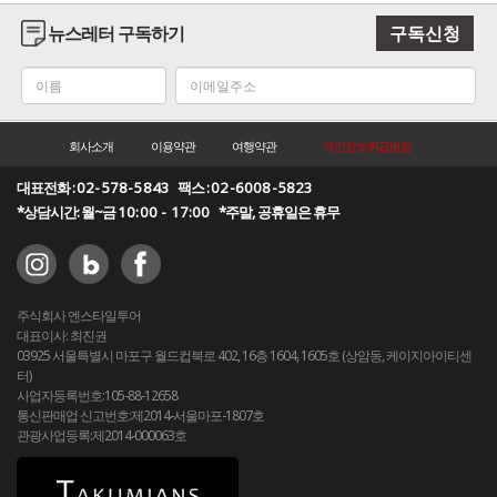
뉴스레터 구독하기
구독신청
회사소개
이용약관
여행약관
개인정보취급방침
대표전화 :
02-578-5843
팩스 :
02-6008-5823
*상담시간: 월~금
10:00 - 17:00
*주말, 공휴일은 휴무
주식회사 엔스타일투어
대표이사: 최진권
03925 서울특별시 마포구 월드컵북로 402, 16층 1604, 1605호 (상암동, 케이지아이티센
터)
사업자등록번호:105-88-12658
통신판매업 신고번호:제2014-서울마포-1807호
관광사업등록:제2014-000063호