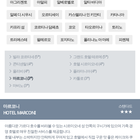
아그리젠토
아말피
알베로벨로
알타 바디아
알페 디 시우시
오르티세이
카스텔리나 인 키안티
카타니아
카프리 섬
코르티나 담페초
코모
타오르미나
토리노
트리에스테
팔레르모
포지타노
폴리냐노 아 마레
피렌체
빌라 코르티네 (5*)
그랜드 호텔 테르메 (5*)
콘티넨탈 (4*)
호텔 시르미오네 (4*)
올리비 (4*)
플라미니아 (4*)
마르코니 (3*)
카툴로 (3*)
마비노 (3*)
마르코니
스탠다드
★★★
HOTEL MARCONI
아름다운 가르다 호수를 바라볼 수 있는 시르미오네 성 안쪽의 구시가에 있으며 가족 경
영 호텔로 매우 친절한 서비스를 제공합니다.
호텔 내부는 소박하지만 안락하게 꾸며져 있고 호텔에서 직접 구운 맛 좋은 케이크와 쿠