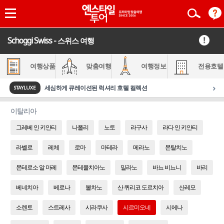
Schoggi Swiss - 스위스 여행
여행상품
맞춤여행
여행정보
전용호텔
›
세심하게 큐레이션된 럭셔리 호텔 컬렉션
STAYLUXE
이탈리아
그레베 인 키안티
나폴리
노토
라구사
라다 인 키안티
라벨로
레체
로마
마테라
메라노
몬탈치노
몬테로소 알 마레
몬테풀치아노
밀라노
바뇨 비뇨니
바리
베네치아
베로나
볼차노
산 퀴리코 도르치아
산레모
소렌토
스트레사
시라쿠사
시르미오네
시에나