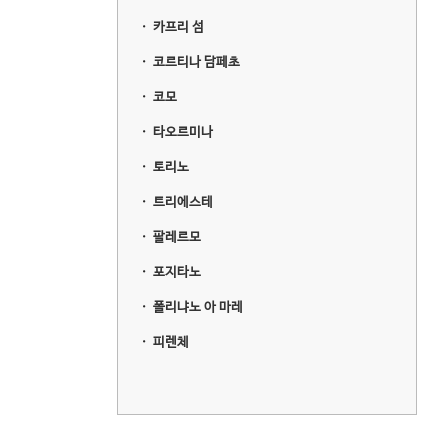
ㆍ
카프리 섬
ㆍ
코르티나 담페초
ㆍ
코모
ㆍ
타오르미나
ㆍ
토리노
ㆍ
트리에스테
ㆍ
팔레르모
ㆍ
포지타노
ㆍ
폴리냐노 아 마레
ㆍ
피렌체