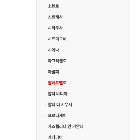
ㆍ
소렌토
ㆍ
스트레사
ㆍ
시라쿠사
ㆍ
시르미오네
ㆍ
시에나
ㆍ
아그리젠토
ㆍ
아말피
ㆍ
알베로벨로
ㆍ
알타 바디아
ㆍ
알페 디 시우시
ㆍ
오르티세이
ㆍ
카스텔리나 인 키안티
ㆍ
카타니아