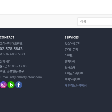
CONTACT
SERVICES
고객센터 대표번호
맞춤여행 문의
02.578.5843
온라인 문의
팩스 02.6008.5823
이벤트
상담시간
공지사항
월~금 10:00 ~ 17:00
회사 소개
주말, 공휴일은 휴무
서비스 이용약관
E-mail: nstyle@nstyletour.com
국외여행약관
개인정보취급방침