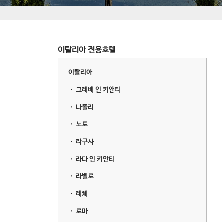
이탈리아 전용호텔
이탈리아
ㆍ
그레베 인 키안티
ㆍ
나폴리
ㆍ
노토
ㆍ
라구사
ㆍ
라다 인 키안티
ㆍ
라벨로
ㆍ
레체
ㆍ
로마