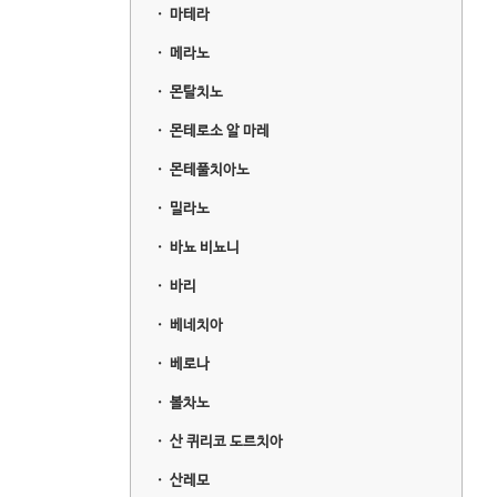
ㆍ
마테라
ㆍ
메라노
ㆍ
몬탈치노
ㆍ
몬테로소 알 마레
ㆍ
몬테풀치아노
ㆍ
밀라노
ㆍ
바뇨 비뇨니
ㆍ
바리
ㆍ
베네치아
ㆍ
베로나
ㆍ
볼차노
ㆍ
산 퀴리코 도르치아
ㆍ
산레모