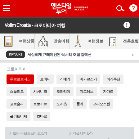
Volim Croatia - 크로아티아 여행
여행상품
맞춤여행
여행정보
전용호텔
›
세심하게 큐레이션된 럭셔리 호텔 컬렉션
STAYLUXE
크로아티아
두브로브니크
로비니
리예카
마카르스카
바라주딘
스플리트
시베니크
오파티야
자그레브
자다르
코르출라
트로기르
포레츠
풀라
프리모스텐
플리트비체
흐바르
빌라 두브로브니크 (5*)
엑셀시어 (5*)