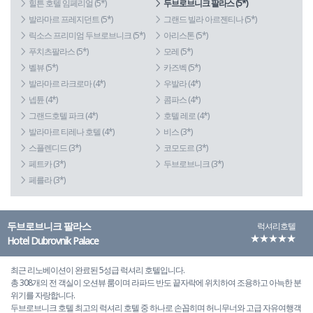
힐튼 호텔 임페리얼 (5*)
두브로브니크 팔라스 (5*)
발라마르 프레지던트 (5*)
그랜드 빌라 아르젠티나 (5*)
릭소스 프리미엄 두브로브니크 (5*)
아리스톤 (5*)
푸치츠팔라스 (5*)
모레 (5*)
벨뷰 (5*)
카즈벡 (5*)
발라마르 라크로마 (4*)
우발라 (4*)
넵튠 (4*)
콤파스 (4*)
그랜드호텔 파크 (4*)
호텔 레로 (4*)
발라마르 티레나 호텔 (4*)
비스 (3*)
스플렌디드 (3*)
코모도르 (3*)
페트카 (3*)
두브로브니크 (3*)
페를라 (3*)
두브로브니크 팔라스
럭셔리호텔
★★★★★
Hotel Dubrovnik Palace
최근 리노베이션이 완료된 5성급 럭셔리 호텔입니다.
총 308개의 전 객실이 오션뷰 룸이며 라파드 반도 끝자락에 위치하여 조용하고 아늑한 분
위기를 자랑합니다.
두브로브니크 호텔 최고의 럭셔리 호텔 중 하나로 손꼽히며 허니무너와 고급 자유여행객