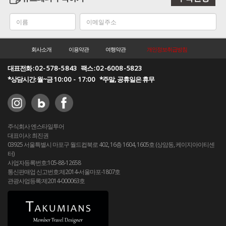
회사소개
이용약관
여행약관
개인정보취급방침
대표전화 :
02-578-5843
팩스 :
02-6008-5823
*상담시간: 월~금
10:00 - 17:00
*주말, 공휴일은 휴무
주식회사 엔스타일투어
대표이사: 최진권
03925 서울특별시 마포구 월드컵북로 402, 16층 1604, 1605호 (상암동, 케이지아이티센
터)
사업자등록번호:105-88-12658
통신판매업 신고번호:제2014-서울마포-1807호
관광사업등록:제2014-000063호