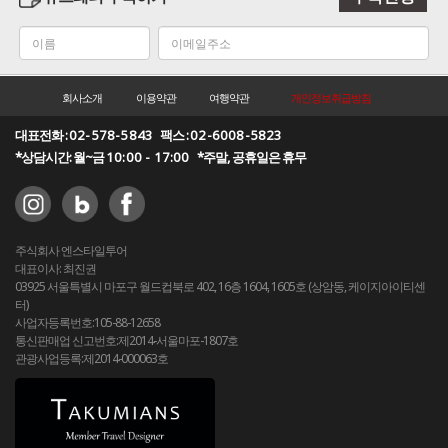
회사소개
이용약관
여행약관
개인정보취급방침
대표전화 :
02-578-5843
팩스 :
02-6008-5823
*상담시간: 월~금
10:00 - 17:00
*주말, 공휴일은 휴무
주식회사 엔스타일투어
대표이사: 최진권
03925 서울특별시 마포구 월드컵북로 402, 16층 1604, 1605호 (상암동, 케이지아이티센
터)
사업자등록번호:105-88-12658
통신판매업 신고번호:제2014-서울마포-1807호
관광사업등록:제2014-000063호