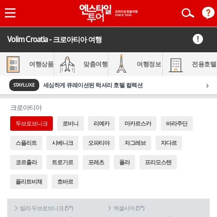
Volim Croatia - 크로아티아 여행
여행상품
맞춤여행
여행정보
전용호텔
›
세심하게 큐레이션된 럭셔리 호텔 컬렉션
STAYLUXE
크로아티아
두브로브니크
로비니
리예카
마카르스카
바라주딘
스플리트
시베니크
오파티야
자그레브
자다르
코르출라
트로기르
포레츠
풀라
프리모스텐
플리트비체
흐바르
빌라 두브로브니크 (5*)
엑셀시어 (5*)