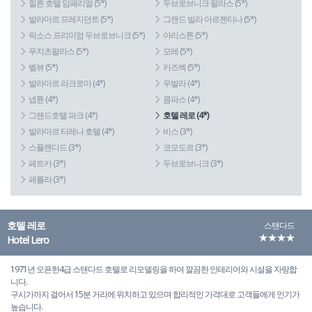
힐튼 호텔 임페리얼 (5*)
두브로브니크 팔라스 (5*)
발라마르 프레지던트 (5*)
그랜드 빌라 아르젠티나 (5*)
릭소스 프리미엄 두브로브니크 (5*)
아리스톤 (5*)
푸치츠팔라스 (5*)
모레 (5*)
벨뷰 (5*)
카즈벡 (5*)
발라마르 라크로마 (4*)
우발라 (4*)
넵튠 (4*)
콤파스 (4*)
그랜드호텔 파크 (4*)
호텔 레로 (4*)
발라마르 티레나 호텔 (4*)
비스 (3*)
스플렌디드 (3*)
코모도르 (3*)
페트카 (3*)
두브로브니크 (3*)
페를라 (3*)
호텔 레로
스탠다드
★★★★
Hotel Lero
1971년 오픈한4급 스탠다드 호텔로 리모델링을 하여 깔끔한 인테리어와 시설을 자랑합
니다.
구시가까지 걸어서 15분 거리에 위치하고 있으며 합리적인 가격대로 고객들에게 인기가
높습니다.