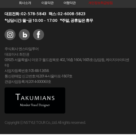
회사소개
이용약관
여행약관
개인정보취급방침
대표전화 :
02-578-5843
팩스 :
02-6008-5823
*상담시간: 월~금
10:00 - 17:00
*주말, 공휴일은 휴무
주식회사 엔스타일투어
대표이사: 최진권
03925 서울특별시 마포구 월드컵북로 402, 16층 1604, 1605호 (상암동, 케이지아이티센
터)
사업자등록번호:105-88-12658
통신판매업 신고번호:제2014-서울마포-1807호
관광사업등록:제2014-000063호
Copyright ⓒ NSTYLE TOUR Co., Ltd. All rights reserved.