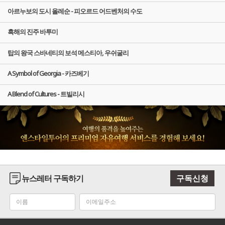
아르누보의 도시 올레순 - 피오르드 어드벤처의 수도
흑해의 진주 바투미
탑의 왕국 스바네티의 보석 메스티아, 우쉬굴리
A Symbol of Georgia - 카즈베기
A Blend of Cultures - 트빌리시
뉴스레터 구독하기
구독신청