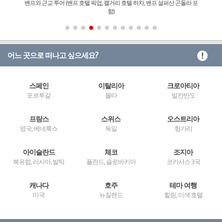
밴프와 근교 투어 (밴프 호텔 픽업, 캘거리 호텔 하차, 밴프 설퍼산 곤돌라 포
함)
어느 곳으로 떠나고 싶으세요?
스페인
이탈리아
크로아티아
포르투갈
몰타
발칸반도
프랑스
스위스
오스트리아
영국, 베네룩스
독일
헝가리
아이슬란드
체코
조지아
북유럽, 러시아, 발틱
폴란드, 슬로바키아
코카서스 3국
캐나다
호주
테마 여행
미국
뉴질랜드
힐링, 이색 호텔