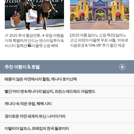
[2025 여름 밀라노 쇼핑 특전] 밀라노
🎉 2025 추석 황금연휴, ✈️ 유럽 여행을
근교 피덴차 아울렛 무료 셔틀, 10유로
더욱 특별하게 만드는 엔스타일투어 &
식음료권 & 10% VIP 추가 할인 제공
비스터 컬렉션 🛍️ 아울렛 쇼핑 혜택
추천 여행지 & 호텔
때묻지 않은 자연에서의 힐링, 캐나다 로키산맥
빨간 머리 앤 & 캐나다의 발상지, 프린스 에드워드 아일랜드
캐나다 속 작은 유럽, 퀘벡 시티
경이로운 자연 세계의 유산, 나이아가라
이탈리아 알프스, 트레킹의 천국 돌로미티