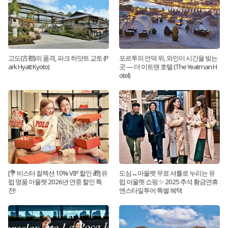
고도(古都)의 품격, 파크 하얏트 교토 (P
포르투의 언덕 위, 와인이 시간을 빚는
ark Hyatt Kyoto)
곳 — 더 이트맨 호텔 (The Yeatman H
otel)
[💐 비스터 컬렉션 10% VIP 할인 🎁] 유
도심↔아울렛 무료 셔틀로 누리는 유
럽 명품 아울렛 2026년 연중 할인 특
럽 아울렛 쇼핑 ✨ 2025 추석 황금연휴
전!
엔스타일투어 특별 혜택