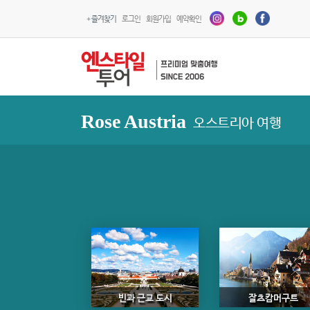
+ 즐겨찾기
로그인
회원가입
예약확인
Rose Austria
오스트리아 여행
빈과 근교 도시
잘츠캄머구트