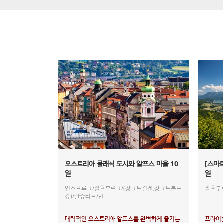
오스트리아 클래식 도시와 알프스 마을 10
[스마
일
일
인스브루크/잘츠부르크/(장크트길겐,장크트볼프
잘츠부
강)/할슈타트/빈
매력적인 오스트리아 알프스를 완벽하게 즐기는
프라이