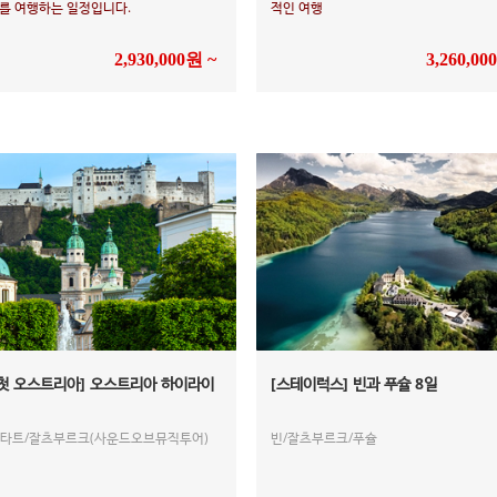
를 여행하는 일정입니다.
적인 여행
2,930,000원 ~
3,260,00
 첫 오스트리아] 오스트리아 하이라이
[스테이럭스] 빈과 푸슐 8일
슈타트/잘츠부르크(사운드오브뮤직투어)
빈/잘츠부르크/푸슐