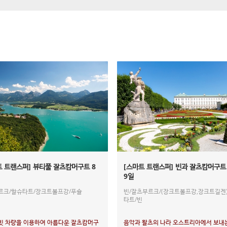
트 트랜스퍼] 뷰티풀 잘츠캄머구트 8
[스마트 트랜스퍼] 빈과 잘츠캄머구트
9일
르크/할슈타트/장크트볼프강/푸슐
빈/잘츠부르크/(장크트볼프강,장크트길겐
타트/빈
빗 차량을 이용하여 아름다운 잘츠캄머구
음악과 왈츠의 나라 오스트리아에서 보내