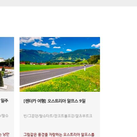
 일주
[렌터카 여행] 오스트리아 알프스 9일
)/할슈
빈/그문덴/할슈타트/장크트볼프강/잘츠부르크
는 낭만
그림같은 풍경을 자랑하는 오스트리아 알프스를