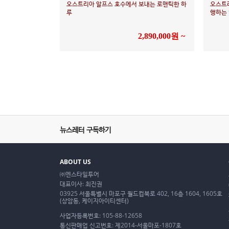
오스트리아 알프스 호수에서 보내는 로맨틱한 하
오스트리
루
행하는
2,890,000원 ~
뉴스레터 구독하기
ABOUT US
㈜엔스타일투어
대표이사: 최진권
03925 서울특별시 마포구 월드컵북로 402, 16층 1604, 1605호
(상암동, 케이지아이티센터)
사업자등록번호: 105-88-12658
통신판매업 신고번호: 제2014-서울마포-1807호