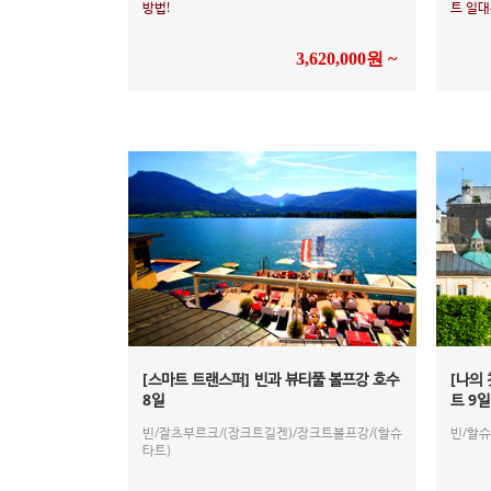
방법!
트 일대
3,620,000원 ~
[스마트 트랜스퍼] 빈과 뷰티풀 볼프강 호수
[나의
8일
트 9일
빈/잘츠부르크/(장크트길겐)/장크트볼프강/(할슈
빈/할
타트)