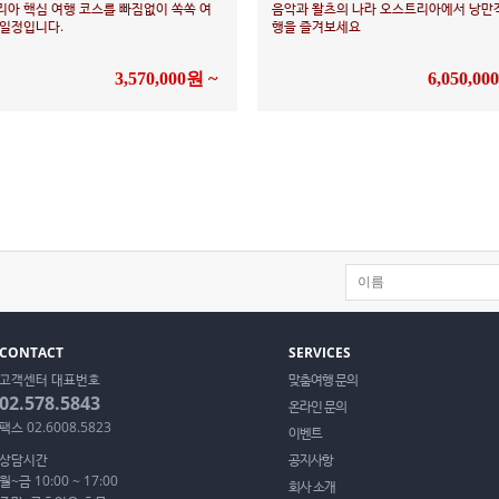
아 핵심 여행 코스를 빠짐없이 쏙쏙 여
음악과 왈츠의 나라 오스트리아에서 낭만
 일정입니다.
행을 즐겨보세요
3,570,000원 ~
6,050,00
CONTACT
SERVICES
고객센터 대표번호
맞춤여행 문의
02.578.5843
온라인 문의
팩스 02.6008.5823
이벤트
상담시간
공지사항
월~금 10:00 ~ 17:00
회사 소개