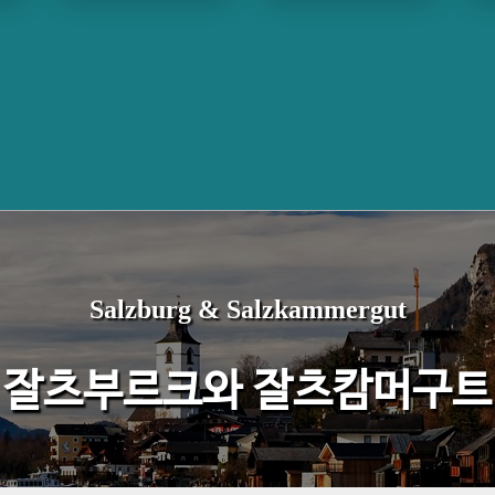
Salzburg & Salzkammergut
잘츠부르크와 잘츠캄머구트