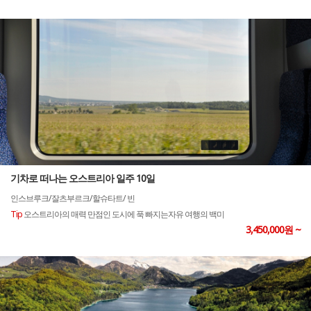
기차로 떠나는 오스트리아 일주 10일
인스브루크/잘츠부르크/할슈타트/ 빈
Tip
오스트리아의 매력 만점인 도시에 푹 빠지는자유 여행의 백미
3,450,000원 ~