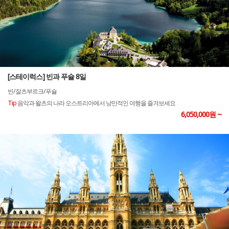
[스테이럭스] 빈과 푸슐 8일
빈/잘츠부르크/푸슐
Tip
음악과 왈츠의 나라 오스트리아에서 낭만적인 여행을 즐겨보세요
6,050,000원 ~